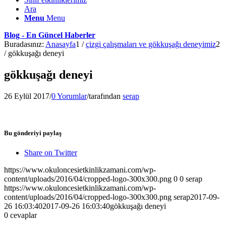
Ara
Menu
Menu
Blog - En Güncel Haberler
Buradasınız:
Anasayfa
1
/
çizgi çalışmaları ve gökkuşağı deneyimiz
2
/
gökkuşağı deneyi
gökkuşağı deneyi
26 Eylül 2017
/
0 Yorumlar
/
tarafından
serap
Bu gönderiyi paylaş
Share on Twitter
https://www.okuloncesietkinlikzamani.com/wp-
content/uploads/2016/04/cropped-logo-300x300.png
0
0
serap
https://www.okuloncesietkinlikzamani.com/wp-
content/uploads/2016/04/cropped-logo-300x300.png
serap
2017-09-
26 16:03:40
2017-09-26 16:03:40
gökkuşağı deneyi
0
cevaplar