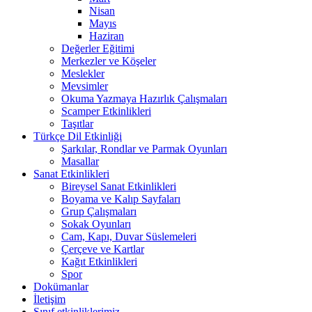
Nisan
Mayıs
Haziran
Değerler Eğitimi
Merkezler ve Köşeler
Meslekler
Mevsimler
Okuma Yazmaya Hazırlık Çalışmaları
Scamper Etkinlikleri
Taşıtlar
Türkçe Dil Etkinliği
Şarkılar, Rondlar ve Parmak Oyunları
Masallar
Sanat Etkinlikleri
Bireysel Sanat Etkinlikleri
Boyama ve Kalıp Sayfaları
Grup Çalışmaları
Sokak Oyunları
Cam, Kapı, Duvar Süslemeleri
Çerçeve ve Kartlar
Kağıt Etkinlikleri
Spor
Dokümanlar
İletişim
Sınıf etkinliklerimiz