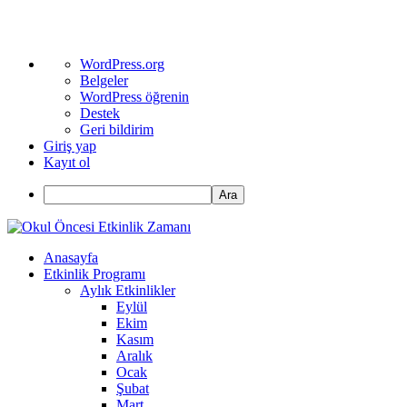
WordPress
WordPress.org
hakkında
Belgeler
WordPress öğrenin
Destek
Geri bildirim
Giriş yap
Kayıt ol
Ara
Anasayfa
Etkinlik Programı
Aylık Etkinlikler
Eylül
Ekim
Kasım
Aralık
Ocak
Şubat
Mart