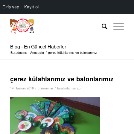
Giriş yap
Kayıt ol
Blog - En Güncel Haberler
Buradasınız:
Anasayfa
/
çerez külahlarımız ve balonlarımız
çerez külahlarımız ve balonlarımız
/
/
14 Haziran 2016
0 Yorumlar
tarafından
serap