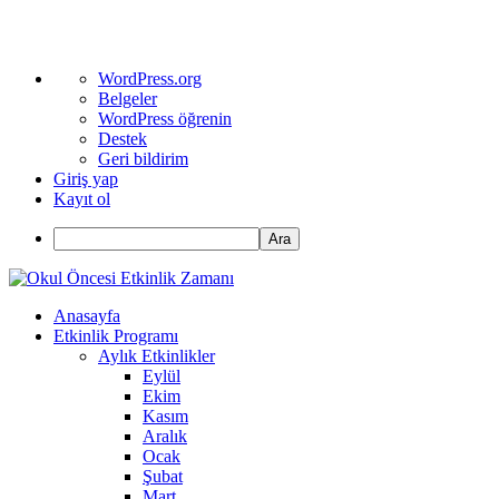
WordPress
WordPress.org
hakkında
Belgeler
WordPress öğrenin
Destek
Geri bildirim
Giriş yap
Kayıt ol
Ara
Anasayfa
Etkinlik Programı
Aylık Etkinlikler
Eylül
Ekim
Kasım
Aralık
Ocak
Şubat
Mart