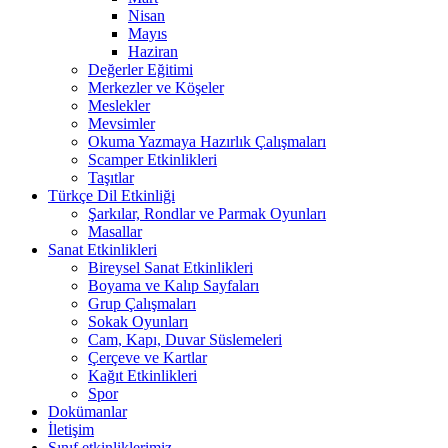
Nisan
Mayıs
Haziran
Değerler Eğitimi
Merkezler ve Köşeler
Meslekler
Mevsimler
Okuma Yazmaya Hazırlık Çalışmaları
Scamper Etkinlikleri
Taşıtlar
Türkçe Dil Etkinliği
Şarkılar, Rondlar ve Parmak Oyunları
Masallar
Sanat Etkinlikleri
Bireysel Sanat Etkinlikleri
Boyama ve Kalıp Sayfaları
Grup Çalışmaları
Sokak Oyunları
Cam, Kapı, Duvar Süslemeleri
Çerçeve ve Kartlar
Kağıt Etkinlikleri
Spor
Dokümanlar
İletişim
Sınıf etkinliklerimiz