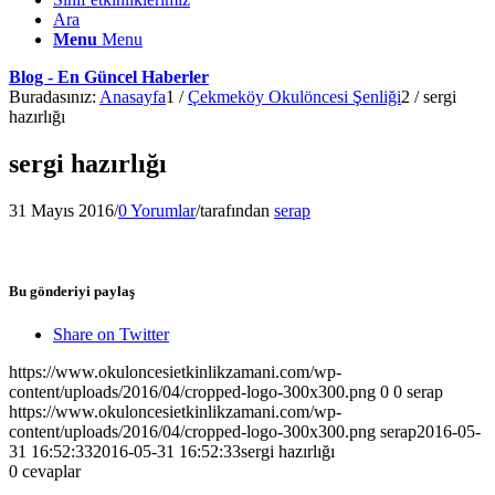
Ara
Menu
Menu
Blog - En Güncel Haberler
Buradasınız:
Anasayfa
1
/
Çekmeköy Okulöncesi Şenliği
2
/
sergi
hazırlığı
sergi hazırlığı
31 Mayıs 2016
/
0 Yorumlar
/
tarafından
serap
Bu gönderiyi paylaş
Share on Twitter
https://www.okuloncesietkinlikzamani.com/wp-
content/uploads/2016/04/cropped-logo-300x300.png
0
0
serap
https://www.okuloncesietkinlikzamani.com/wp-
content/uploads/2016/04/cropped-logo-300x300.png
serap
2016-05-
31 16:52:33
2016-05-31 16:52:33
sergi hazırlığı
0
cevaplar