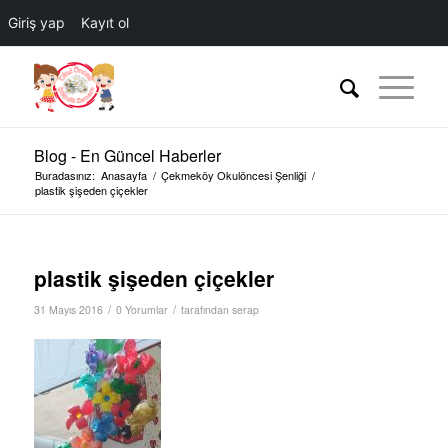
Giriş yap
Kayıt ol
Blog - En Güncel Haberler
Buradasınız:
Anasayfa
/
Çekmeköy Okulöncesi Şenliği
/
plastik şişeden çiçekler
plastik şişeden çiçekler
/
/
31 Mayıs 2016
0 Yorumlar
tarafından
serap