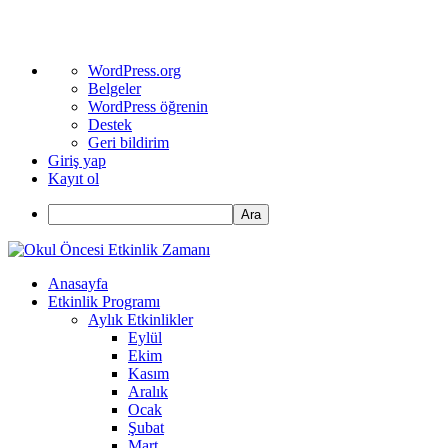
WordPress
WordPress.org
hakkında
Belgeler
WordPress öğrenin
Destek
Geri bildirim
Giriş yap
Kayıt ol
Ara
Anasayfa
Etkinlik Programı
Aylık Etkinlikler
Eylül
Ekim
Kasım
Aralık
Ocak
Şubat
Mart