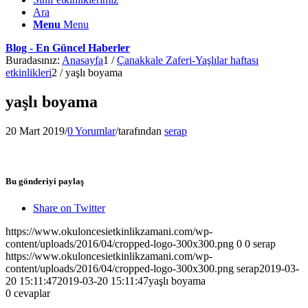
Ara
Menu
Menu
Blog - En Güncel Haberler
Buradasınız:
Anasayfa
1
/
Çanakkale Zaferi-Yaşlılar haftası
etkinlikleri
2
/
yaşlı boyama
yaşlı boyama
20 Mart 2019
/
0 Yorumlar
/
tarafından
serap
Bu gönderiyi paylaş
Share on Twitter
https://www.okuloncesietkinlikzamani.com/wp-
content/uploads/2016/04/cropped-logo-300x300.png
0
0
serap
https://www.okuloncesietkinlikzamani.com/wp-
content/uploads/2016/04/cropped-logo-300x300.png
serap
2019-03-
20 15:11:47
2019-03-20 15:11:47
yaşlı boyama
0
cevaplar