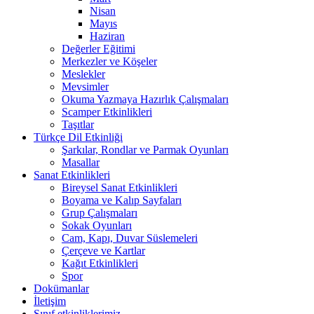
Nisan
Mayıs
Haziran
Değerler Eğitimi
Merkezler ve Köşeler
Meslekler
Mevsimler
Okuma Yazmaya Hazırlık Çalışmaları
Scamper Etkinlikleri
Taşıtlar
Türkçe Dil Etkinliği
Şarkılar, Rondlar ve Parmak Oyunları
Masallar
Sanat Etkinlikleri
Bireysel Sanat Etkinlikleri
Boyama ve Kalıp Sayfaları
Grup Çalışmaları
Sokak Oyunları
Cam, Kapı, Duvar Süslemeleri
Çerçeve ve Kartlar
Kağıt Etkinlikleri
Spor
Dokümanlar
İletişim
Sınıf etkinliklerimiz