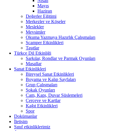
Nisan
Mayıs
Haziran
Değerler Eğitimi
Merkezler ve Köşeler
Meslekler
Mevsimler
Okuma Yazmaya Hazırlık Çalışmaları
Scamper Etkinlikleri
Taşıtlar
Türkçe Dil Etkinliği
Şarkılar, Rondlar ve Parmak Oyunları
Masallar
Sanat Etkinlikleri
Bireysel Sanat Etkinlikleri
Boyama ve Kalıp Sayfaları
Grup Çalışmaları
Sokak Oyunları
Cam, Kapı, Duvar Süslemeleri
Çerçeve ve Kartlar
Kağıt Etkinlikleri
Spor
Dokümanlar
İletişim
Sınıf etkinliklerimiz