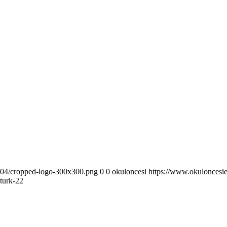
6/04/cropped-logo-300x300.png
0
0
okuloncesi
https://www.okuloncesi
aturk-22