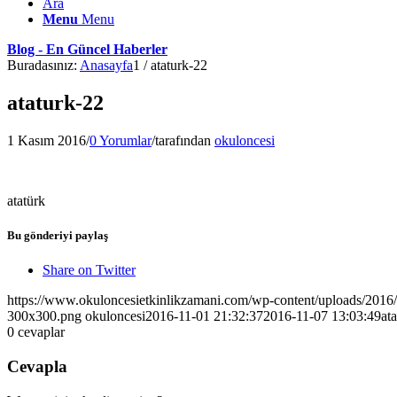
Ara
Menu
Menu
Blog - En Güncel Haberler
Buradasınız:
Anasayfa
1
/
ataturk-22
ataturk-22
1 Kasım 2016
/
0 Yorumlar
/
tarafından
okuloncesi
atatürk
Bu gönderiyi paylaş
Share on Twitter
https://www.okuloncesietkinlikzamani.com/wp-content/uploads/201
300x300.png
okuloncesi
2016-11-01 21:32:37
2016-11-07 13:03:49
at
0
cevaplar
Cevapla