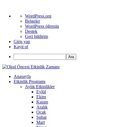
WordPress
WordPress.org
hakkında
Belgeler
WordPress öğrenin
Destek
Geri bildirim
Giriş yap
Kayıt ol
Ara
Anasayfa
Etkinlik Programı
Aylık Etkinlikler
Eylül
Ekim
Kasım
Aralık
Ocak
Şubat
Mart