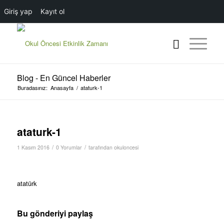
Giriş yap
Kayıt ol
Blog - En Güncel Haberler
Buradasınız:
Anasayfa
/
ataturk-1
ataturk-1
/
/
1 Kasım 2016
0 Yorumlar
tarafından
okuloncesi
atatürk
Bu gönderiyi paylaş