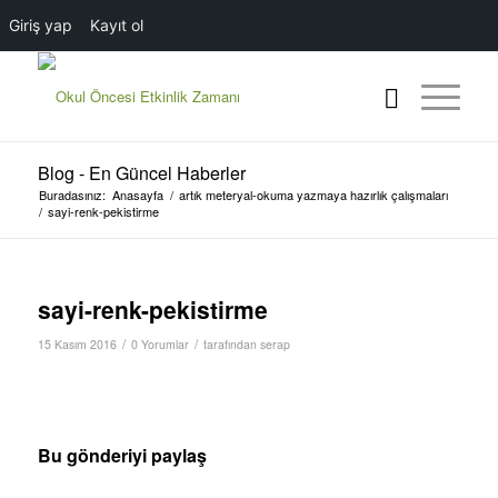
Giriş yap
Kayıt ol
Blog - En Güncel Haberler
Buradasınız:
Anasayfa
/
artık meteryal-okuma yazmaya hazırlık çalışmaları
/
sayi-renk-pekistirme
sayi-renk-pekistirme
/
/
15 Kasım 2016
0 Yorumlar
tarafından
serap
Bu gönderiyi paylaş