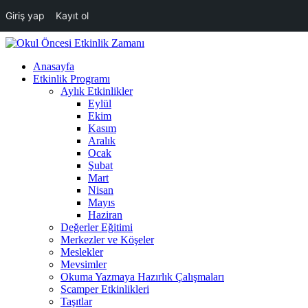
Giriş yap
Kayıt ol
Anasayfa
Etkinlik Programı
Aylık Etkinlikler
Eylül
Ekim
Kasım
Aralık
Ocak
Şubat
Mart
Nisan
Mayıs
Haziran
Değerler Eğitimi
Merkezler ve Köşeler
Meslekler
Mevsimler
Okuma Yazmaya Hazırlık Çalışmaları
Scamper Etkinlikleri
Taşıtlar