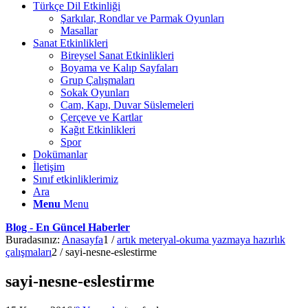
Türkçe Dil Etkinliği
Şarkılar, Rondlar ve Parmak Oyunları
Masallar
Sanat Etkinlikleri
Bireysel Sanat Etkinlikleri
Boyama ve Kalıp Sayfaları
Grup Çalışmaları
Sokak Oyunları
Cam, Kapı, Duvar Süslemeleri
Çerçeve ve Kartlar
Kağıt Etkinlikleri
Spor
Dokümanlar
İletişim
Sınıf etkinliklerimiz
Ara
Menu
Menu
Blog - En Güncel Haberler
Buradasınız:
Anasayfa
1
/
artık meteryal-okuma yazmaya hazırlık
çalışmaları
2
/
sayi-nesne-eslestirme
sayi-nesne-eslestirme