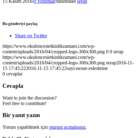
15 Kasım 2016
/
0 Yorumlar
/
tarafından
serap
Bu gönderiyi paylaş
Share on Twitter
https://www.okuloncesietkinlikzamani.com/wp-
content/uploads/2016/04/cropped-logo-300x300.png
0
0
serap
https://www.okuloncesietkinlikzamani.com/wp-
content/uploads/2016/04/cropped-logo-300x300.png
serap
2016-11-
15 17:45:22
2016-11-15 17:45:22
sayi-nesne-eslestirme
0
cevaplar
Cevapla
Want to join the discussion?
Feel free to contribute!
Bir yanıt yazın
Yorum yapabilmek için
oturum açmalısınız
.