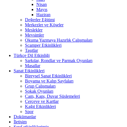
Nisan
Mayıs
Haziran
Değerler Eğitimi
Merkezler ve Köşeler
Meslekler
Mevsimler
Okuma Yazmaya Hazırlık Çalışmaları
Scamper Etkinlikleri
Taşıtlar
Türkçe Dil Etkinliği
Şarkılar, Rondlar ve Parmak Oyunları
Masallar
Sanat Etkinlikleri
Bireysel Sanat Etkinlikleri
Boyama ve Kalıp Sayfaları
Grup Çalışmaları
Sokak Oyunları
Cam, Kapı, Duvar Süslemeleri
Çerçeve ve Kartlar
Kağıt Etkinlikleri
Spor
Dokümanlar
İletişim
Sınıf etkinliklerimiz