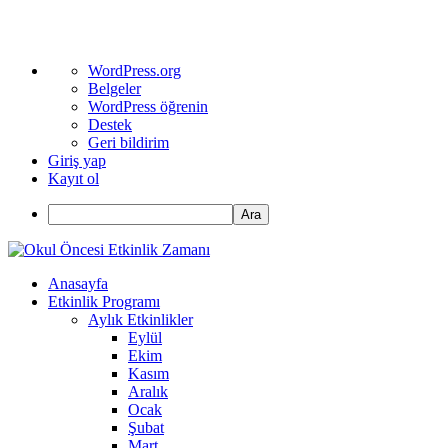
WordPress
WordPress.org
hakkında
Belgeler
WordPress öğrenin
Destek
Geri bildirim
Giriş yap
Kayıt ol
Ara
Anasayfa
Etkinlik Programı
Aylık Etkinlikler
Eylül
Ekim
Kasım
Aralık
Ocak
Şubat
Mart