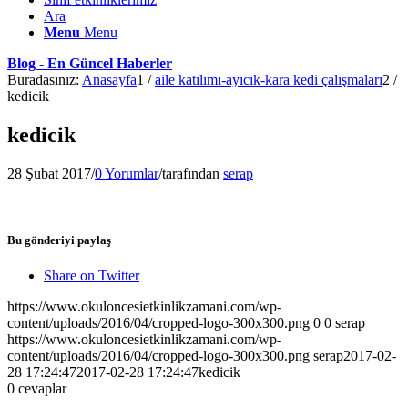
Ara
Menu
Menu
Blog - En Güncel Haberler
Buradasınız:
Anasayfa
1
/
aile katılımı-ayıcık-kara kedi çalışmaları
2
/
kedicik
kedicik
28 Şubat 2017
/
0 Yorumlar
/
tarafından
serap
Bu gönderiyi paylaş
Share on Twitter
https://www.okuloncesietkinlikzamani.com/wp-
content/uploads/2016/04/cropped-logo-300x300.png
0
0
serap
https://www.okuloncesietkinlikzamani.com/wp-
content/uploads/2016/04/cropped-logo-300x300.png
serap
2017-02-
28 17:24:47
2017-02-28 17:24:47
kedicik
0
cevaplar