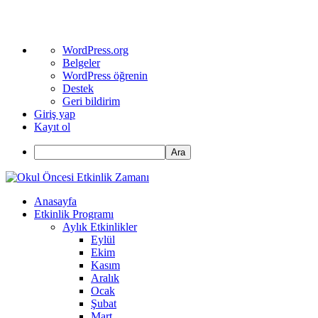
WordPress
WordPress.org
hakkında
Belgeler
WordPress öğrenin
Destek
Geri bildirim
Giriş yap
Kayıt ol
Ara
Anasayfa
Etkinlik Programı
Aylık Etkinlikler
Eylül
Ekim
Kasım
Aralık
Ocak
Şubat
Mart