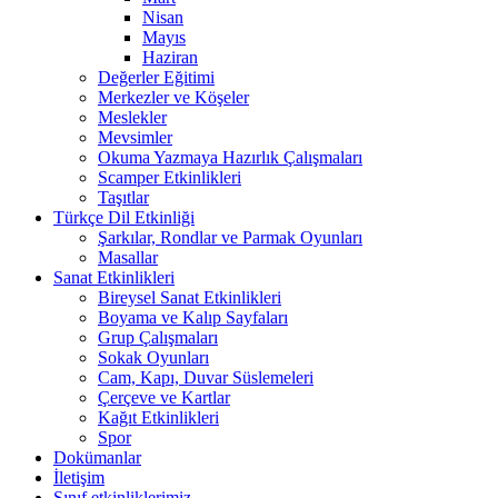
Nisan
Mayıs
Haziran
Değerler Eğitimi
Merkezler ve Köşeler
Meslekler
Mevsimler
Okuma Yazmaya Hazırlık Çalışmaları
Scamper Etkinlikleri
Taşıtlar
Türkçe Dil Etkinliği
Şarkılar, Rondlar ve Parmak Oyunları
Masallar
Sanat Etkinlikleri
Bireysel Sanat Etkinlikleri
Boyama ve Kalıp Sayfaları
Grup Çalışmaları
Sokak Oyunları
Cam, Kapı, Duvar Süslemeleri
Çerçeve ve Kartlar
Kağıt Etkinlikleri
Spor
Dokümanlar
İletişim
Sınıf etkinliklerimiz