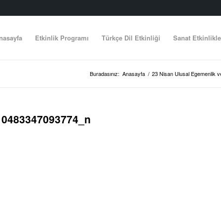
nasayfa
Etkinlik Programı
Türkçe Dil Etkinliği
Sanat Etkinlikle
Buradasınız:
Anasayfa
/
23 Nisan Ulusal Egemenlik 
10483347093774_n