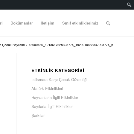
ri
Dokümanlar
İletişim
Sınıf etkinliklerimiz
ve Çocuk Bayramı
/
13000186_1213617625328774_1929210483347093774_n
ETKINLIK KATEGORISI
İstismara Karşı Çocuk Güvenliği
Atatürk Etkinlikleri
Hayvanlarla İlgili Etkinlikler
Sayılarla İlgili Etkinlikler
Şarkılar