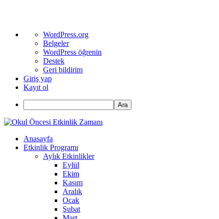
WordPress
WordPress.org
hakkında
Belgeler
WordPress öğrenin
Destek
Geri bildirim
Giriş yap
Kayıt ol
Ara
Anasayfa
Etkinlik Programı
Aylık Etkinlikler
Eylül
Ekim
Kasım
Aralık
Ocak
Şubat
Mart