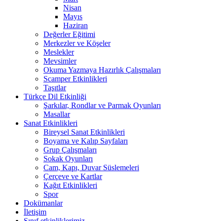
Nisan
Mayıs
Haziran
Değerler Eğitimi
Merkezler ve Köşeler
Meslekler
Mevsimler
Okuma Yazmaya Hazırlık Çalışmaları
Scamper Etkinlikleri
Taşıtlar
Türkçe Dil Etkinliği
Şarkılar, Rondlar ve Parmak Oyunları
Masallar
Sanat Etkinlikleri
Bireysel Sanat Etkinlikleri
Boyama ve Kalıp Sayfaları
Grup Çalışmaları
Sokak Oyunları
Cam, Kapı, Duvar Süslemeleri
Çerçeve ve Kartlar
Kağıt Etkinlikleri
Spor
Dokümanlar
İletişim
Sınıf etkinliklerimiz