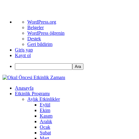
WordPress
WordPress.org
hakkında
Belgeler
WordPress öğrenin
Destek
Geri bildirim
Giriş yap
Kayıt ol
Ara
Anasayfa
Etkinlik Programı
Aylık Etkinlikler
Eylül
Ekim
Kasım
Aralık
Ocak
Şubat
Mart