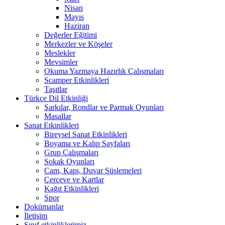
Nisan
Mayıs
Haziran
Değerler Eğitimi
Merkezler ve Köşeler
Meslekler
Mevsimler
Okuma Yazmaya Hazırlık Çalışmaları
Scamper Etkinlikleri
Taşıtlar
Türkçe Dil Etkinliği
Şarkılar, Rondlar ve Parmak Oyunları
Masallar
Sanat Etkinlikleri
Bireysel Sanat Etkinlikleri
Boyama ve Kalıp Sayfaları
Grup Çalışmaları
Sokak Oyunları
Cam, Kapı, Duvar Süslemeleri
Çerçeve ve Kartlar
Kağıt Etkinlikleri
Spor
Dokümanlar
İletişim
Sınıf etkinliklerimiz