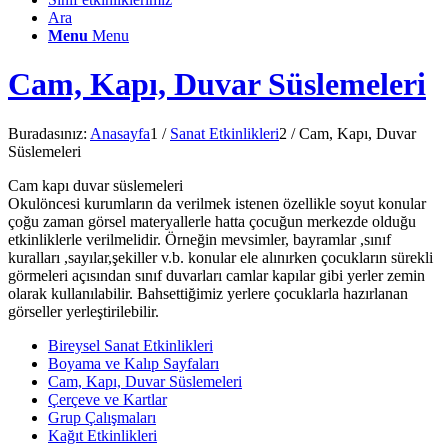
Ara
Menu
Menu
Cam, Kapı, Duvar Süslemeleri
Buradasınız:
Anasayfa
1
/
Sanat Etkinlikleri
2
/
Cam, Kapı, Duvar
Süslemeleri
Cam kapı duvar süslemeleri
Okulöncesi kurumların da verilmek istenen özellikle soyut konular
çoğu zaman görsel materyallerle hatta çocuğun merkezde olduğu
etkinliklerle verilmelidir. Örneğin mevsimler, bayramlar ,sınıf
kuralları ,sayılar,şekiller v.b. konular ele alınırken çocukların sürekli
görmeleri açısından sınıf duvarları camlar kapılar gibi yerler zemin
olarak kullanılabilir. Bahsettiğimiz yerlere çocuklarla hazırlanan
görseller yerleştirilebilir.
Bireysel Sanat Etkinlikleri
Boyama ve Kalıp Sayfaları
Cam, Kapı, Duvar Süslemeleri
Çerçeve ve Kartlar
Grup Çalışmaları
Kağıt Etkinlikleri