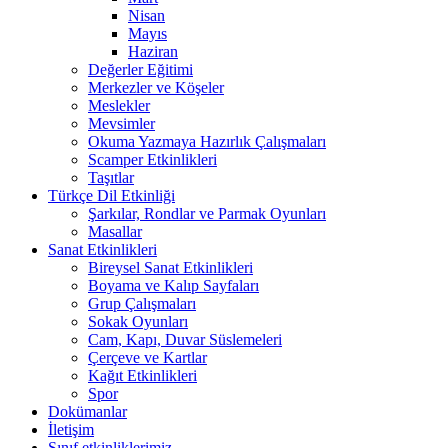
Nisan
Mayıs
Haziran
Değerler Eğitimi
Merkezler ve Köşeler
Meslekler
Mevsimler
Okuma Yazmaya Hazırlık Çalışmaları
Scamper Etkinlikleri
Taşıtlar
Türkçe Dil Etkinliği
Şarkılar, Rondlar ve Parmak Oyunları
Masallar
Sanat Etkinlikleri
Bireysel Sanat Etkinlikleri
Boyama ve Kalıp Sayfaları
Grup Çalışmaları
Sokak Oyunları
Cam, Kapı, Duvar Süslemeleri
Çerçeve ve Kartlar
Kağıt Etkinlikleri
Spor
Dokümanlar
İletişim
Sınıf etkinliklerimiz