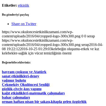
Etiketler:
etkinlik
Bu gönderiyi paylaş
Share on Twitter
https://www.okuloncesietkinlikzamani.com/wp-
content/uploads/2016/04/cropped-logo-300x300.png
0
0
serap
https://www.okuloncesietkinlikzamani.com/wp-
content/uploads/2016/04/cropped-logo-300x300.png
serap
2016-04-
08 19:22:12
2016-10-25 01:29:03
kelebeğin oluşumu-erkek ve kız
kelebekler-sağlık için vücut temizliğinin önemi
Beğenebilecekleriniz:
bayram çoşkusu ve Atatürk
sanat etkinlikleri-deney
yağmur bulutu
Çekmeköy Okulöncesi Şenliği
gözlük-civciv-kuş yapımı
kağıt etkinlikleri-matematik çalışmaları
bahar çalışmaları
orman haftası nisan bir şakası,kitapla gelen özgürlük