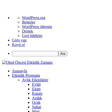
WordPress
WordPress.org
hakkında
Belgeler
WordPress öğrenin
Destek
Geri bildirim
Giriş yap
Kayıt ol
Ara
Anasayfa
Etkinlik Programı
Aylık Etkinlikler
Eylül
Ekim
Kasım
Aralık
Ocak
Şubat
Mart